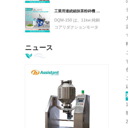
鉄のやすりなど、お茶の不
インダー: ≤15μmまで粉
純物が抽出されます。
工業用連続細抹茶粉砕機 ティーボールミルユニット DQM-150
砕、容量~50g/h、
0.55KW。少量生産の高
DQM-150 は、11kw 純銅
級抹茶に最適です。
コアリダクションモータ
ーを搭載した堅牢な
110L の内側と外側の
ニュース
304 ステンレス鋼タンク
を備えています。 60Lの
大容量ホッパーを備えた
自動供給システムを採用
し、速度調整可能なモー
ター（0～300r/min）で
駆動されるフレキシブル
スクリューコンベアで原
料を搬送します。