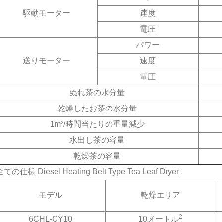
駆動モーター
速度
電圧
パワー
送りモーター
速度
電圧
ぬれ茶の水分量
乾燥したお茶の水分量
1m²/時間当たりの重量減少
水出し茶の容量
乾燥茶の容量
全ての仕様
Diesel Heating Belt Type Tea Leaf Dryer
.
モデル
乾燥エリア
2
6CHL-CY10
10メートル