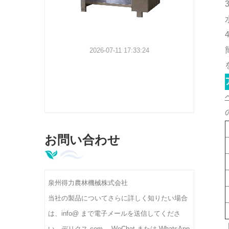
静電気除塵クリーナー |茶葉不純物分離装置 DL-6CJDCZシリーズ
2026-07-11 17:33:24
7
ズ静電除塵ク
6% の洗浄
的に除去し
は 300 ～
お問い合わせ
380V をサ
加工工場に
泉州得力農林機械株式会社
当社の製品についてさらに詳しく知りたい場合
は、info@ まで電子メールを送信してくださ
い。デリクス.com。 WeChat または WhatsApp